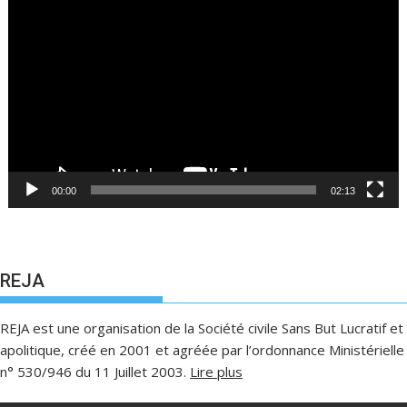
vidéo
00:00
02:13
REJA
REJA est une organisation de la Société civile Sans But Lucratif et
apolitique, créé en 2001 et agréée par l’ordonnance Ministérielle
n° 530/946 du 11 Juillet 2003.
Lire plus