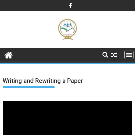
Skip
to
content
Writing and Rewriting a Paper
Lecteur
vidéo