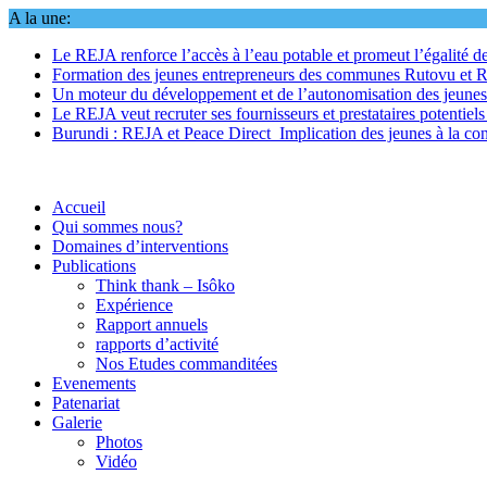
Skip
A la une:
to
Le REJA renforce l’accès à l’eau potable et promeut l’égalité d
content
Formation des jeunes entrepreneurs des communes Rutovu et 
Un moteur du développement et de l’autonomisation des jeune
Le REJA veut recruter ses fournisseurs et prestataires potentiel
Burundi : REJA et Peace Direct_Implication des jeunes à la cons
Accueil
Qui sommes nous?
Domaines d’interventions
Publications
Think thank – Isôko
Expérience
Rapport annuels
rapports d’activité
Nos Etudes commanditées
Evenements
Patenariat
Galerie
Photos
Vidéo