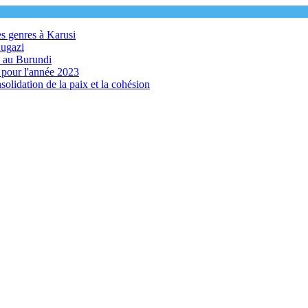
es genres à Karusi
Rugazi
s au Burundi
s pour l'année 2023
olidation de la paix et la cohésion