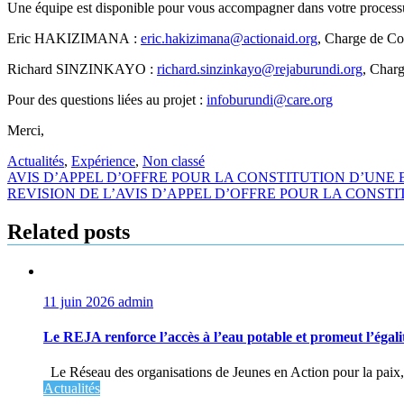
Une équipe est disponible pour vous accompagner dans votre process
Eric HAKIZIMANA :
eric.hakizimana@actionaid.org
, Charge de C
Richard SINZINKAYO :
richard.sinzinkayo@rejaburundi.org
, Char
Pour des questions liées au projet :
infoburundi@care.org
Merci,
Actualités
,
Expérience
,
Non classé
Navigation
AVIS D’APPEL D’OFFRE POUR LA CONSTITUTION D’UNE
REVISION DE L’AVIS D’APPEL D’OFFRE POUR LA CONST
de
l’article
Related posts
11 juin 2026
admin
Le REJA renforce l’accès à l’eau potable et promeut l’égali
Le Réseau des organisations de Jeunes en Action pour la paix, la
Actualités