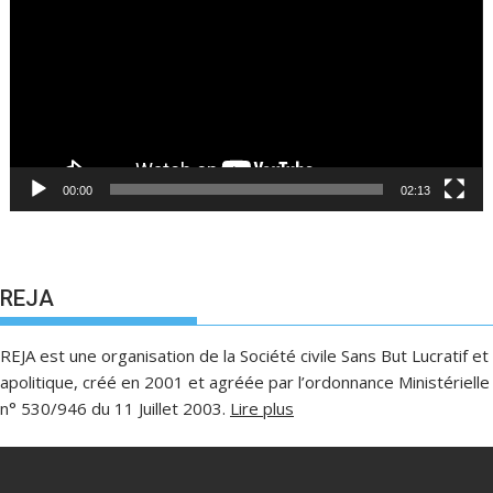
00:00
02:13
REJA
REJA est une organisation de la Société civile Sans But Lucratif et
apolitique, créé en 2001 et agréée par l’ordonnance Ministérielle
n° 530/946 du 11 Juillet 2003.
Lire plus