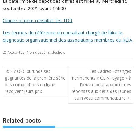
La date limite de dépôt des offres est fixée au Mercredi 15
septembre 2021 avant 16h00
Cliquez ici pour consulter les TDR
Les termes de référence du consultant chargé de faire le
diagnostic organisationnel des associations membres du REJA
,
,
Actualités
Non classé
slideshow
Navigation
Six OSC burundaises
Les Cadres Echanges
de
gagnantes de la première série
Permanents « CEP-Tuyage » à
l’article
des compétitions en ligne
l’œuvre pour apporter des
reçoivent leurs prix
réponses aux défis des jeunes
au niveau communautaire
Related posts