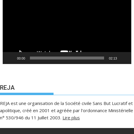
vidéo
00:00
02:13
REJA
REJA est une organisation de la Société civile Sans But Lucratif et
apolitique, créé en 2001 et agréée par l’ordonnance Ministérielle
n° 530/946 du 11 Juillet 2003.
Lire plus