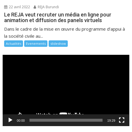
22 avril 2022
REJA Burundi
Le REJA veut recruter un média en ligne pour
animation et diffusion des panels virtuels
Dans le cadre de la mise en œuvre du programme d’appui à
la société civile au...
Actualités
Evenements
slideshow
Lecteur
vidéo
00:00
19:29