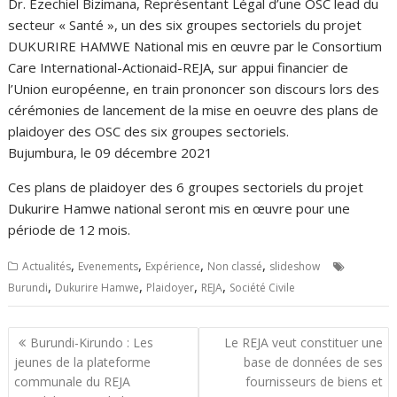
Dr. Ezechiel Bizimana, Représentant Légal d’une OSC lead du
secteur « Santé », un des six groupes sectoriels du projet
DUKURIRE HAMWE National mis en œuvre par le Consortium
Care International-Actionaid-REJA, sur appui financier de
l’Union européenne, en train prononcer son discours lors des
cérémonies de lancement de la mise en oeuvre des plans de
plaidoyer des OSC des six groupes sectoriels.
Bujumbura, le 09 décembre 2021
Ces plans de plaidoyer des 6 groupes sectoriels du projet
Dukurire Hamwe national seront mis en œuvre pour une
période de 12 mois.
,
,
,
,
Actualités
Evenements
Expérience
Non classé
slideshow
,
,
,
,
Burundi
Dukurire Hamwe
Plaidoyer
REJA
Société Civile
Navigation
Burundi-Kirundo : Les
Le REJA veut constituer une
de
jeunes de la plateforme
base de données de ses
l’article
communale du REJA
fournisseurs de biens et